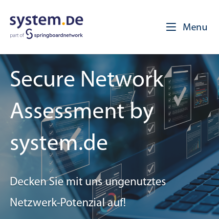
Skip
to
Home
Me
Menu
content
Secure Network
Assessment by
system.de
Decken Sie mit uns ungenutztes
Netzwerk-Potenzial auf!